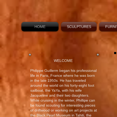
HOME
SCULPTURES
FURNI
WELCOME ​
Philippe Guillerm began his professional
life in Paris, France where he was born
in the late 1950s. He has traveled
around the world on his forty-eight foot
sailboat, the YaYa, with his wife
Jacqueline and their two daughters.
While cruising in the winter, Phillipe can
be found scouting for interesting pieces
of driftwood or working on art projects at
the Black Pearl Museum in Tahiti, the