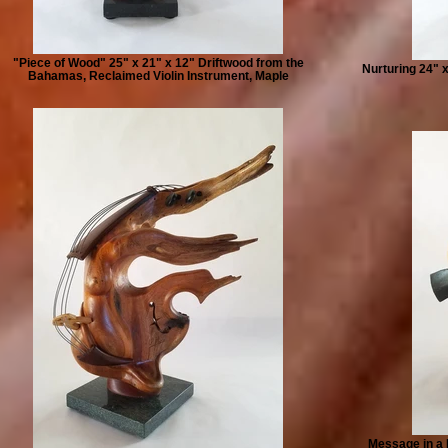
"Piece of Wood" 25" x 21" x 12" Driftwood from the
Nurturing 24" 
Bahamas, Reclaimed Violin Instrument, Maple
Message in a 