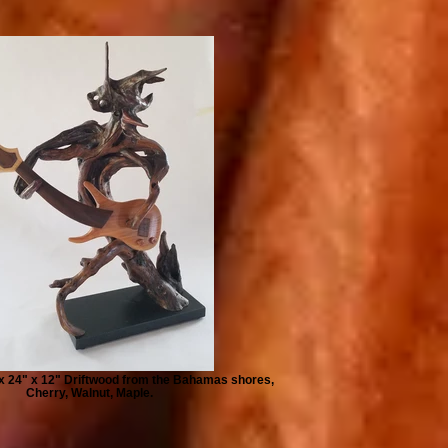
x 24" x 12" Driftwood from the Bahamas shores,
Cherry, Walnut, Maple.