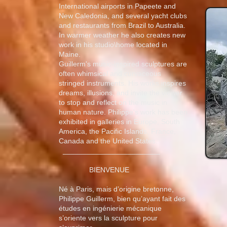
International airports in Papeete and
New Caledonia, and several yacht clubs
and restaurants from Brazil to Australia.
In warmer weather he also creates new
work in his studio\home located in
Maine.
Guillerm's music-inspired sculptures are
often whimsical and curvaceous
stringed instruments. His works inspires
dreams, illusions, and invite the viewer
to stop and reflect on the music in
human nature. Philippe's work has been
exhibited in galleries in Europe, South
America, the Pacific Islands, France,
Canada and the United States.
________________________
BIENVENUE
Né à Paris, mais d’origine bretonne,
Philippe Guillerm, bien qu’ayant fait des
études en ingénierie mécanique
s’oriente vers la sculpture pour