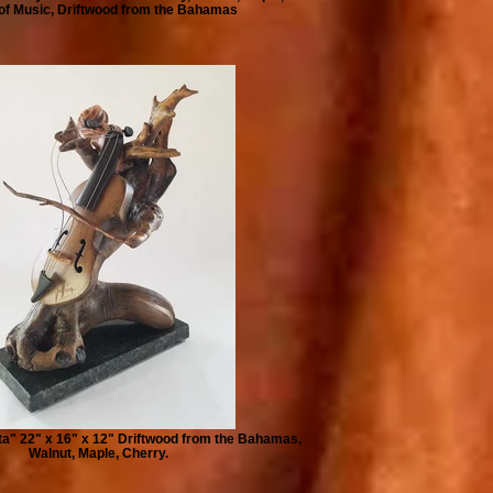
of Music, Driftwood from the Bahamas
a" 22" x 16" x 12" Driftwood from the Bahamas,
Walnut, Maple, Cherry.