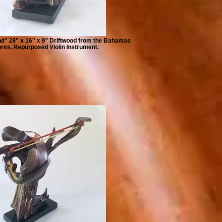
nd" 28" x 16" x 9" Driftwood from the Bahamas
res, Repurposed Violin Instrument.