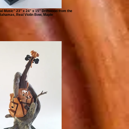
l Music" 23" x 24" x 15" Driftwood from the
Bahamas, Real Violin Bow, Maple