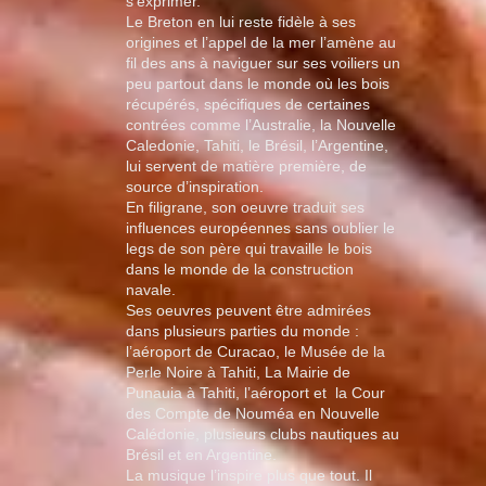
s’exprimer.
Le Breton en lui reste fidèle à ses
origines et l’appel de la mer l’amène au
fil des ans à naviguer sur ses voiliers un
peu partout dans le monde où les bois
récupérés, spécifiques de certaines
contrées comme l’Australie, la Nouvelle
Caledonie, Tahiti, le Brésil, l’Argentine,
lui servent de matière première, de
source d’inspiration.
En filigrane, son oeuvre traduit ses
influences européennes sans oublier le
legs de son père qui travaille le bois
dans le monde de la construction
navale.
Ses oeuvres peuvent être admirées
dans plusieurs parties du monde :
l’aéroport de Curacao, le Musée de la
Perle Noire à Tahiti, La Mairie de
Punauia à Tahiti, l’aéroport et la Cour
des Compte de Nouméa en Nouvelle
Calédonie, plusieurs clubs nautiques au
Brésil et en Argentine.
La musique l’inspire plus que tout. Il