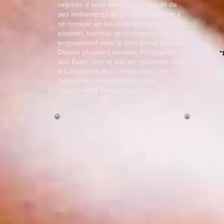
regrette d’avoir abandonné l’étude de
ses instruments de prédilection, mais il
se console en les sculptant avec
passion, humour, en partageant cet
engouemnet avec le plus grand nombre
Depuis plusieurs années, Philippe vit
"
aux États-Unis et son art rencontre tous
les possibles de l’humain avec une
harmonie communicative et un
attachement des plus profonds.