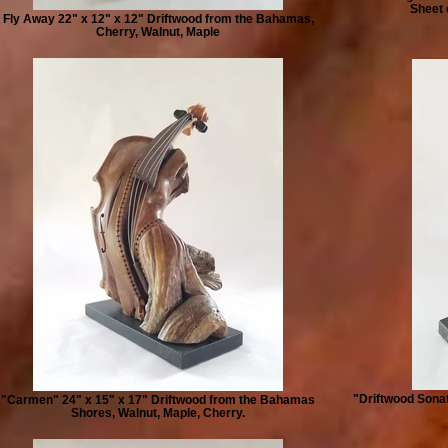
Sheet 
Fly Away 22" x 12" x 12" Driftwood from the Bahamas,
Cherry, Walnut, Maple
"Driftwood Sonat
"Carmen" 24" x 15" x 17" Driftwood from the Bahamas
Shores, Walnut, Maple, Cherry.