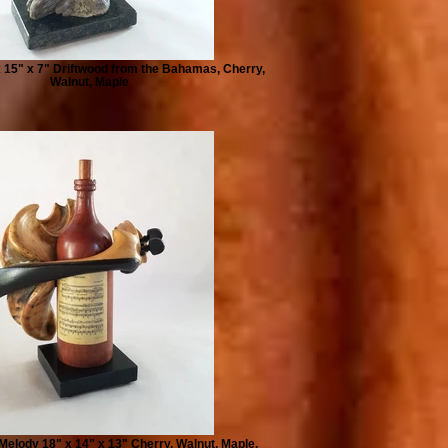
x 15" x 7" Driftwood from the Bahamas, Cherry,
Walnut, Maple
Melody 18" x 14" x 13" Cherry, Walnut, Maple,