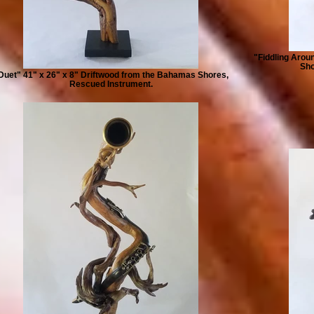
"Fiddling Arou
Sho
Duet" 41" x 26" x 8" Driftwood from the Bahamas Shores,
Rescued Instrument.