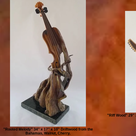
"Riff Wood" 29" 
"Rooted Melody" 34" x 17" x 10" Driftwood from the
Bahamas, Walnut, Cherry.